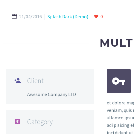
21/04/2016
Splash Dark (Demo)
0
MULT


Client

Awesome Company LTD
et dolore ma
veniam, quis 
ullamco ipsu
Category

adi pisicing 
inci didunt u