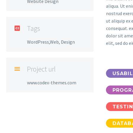
Website Design
aliqua. Ut en
nostrud exerc
ut aliquip e
Tags

consequat. e
dolor sit ame
WordPress,Web, Design
elit, sed do 
Project url

USABIL
www.codex-themes.com
PROGR
TESTI
DATAB