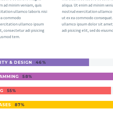
im ad minim veniam, quis
aliqua. Ut enim ad minim veni
itation ullamco laboris nisi
nostrud exercitation ullamco 
x ea commodo
ut ex ea commodo consequat. 
xercitation ullamco ipsum
ullamco ipsum dolor sit amet
t, consectetur adi pisicing
adi pisicing elit, sed do eius
eiusmod tem.
ITY & DESIGN
46%
AMMING
58%
NG
55%
ASES
87%