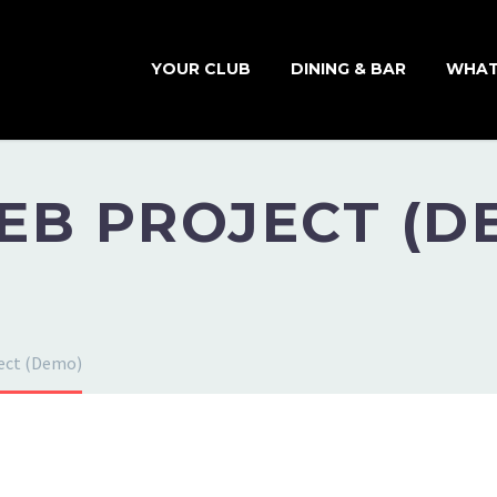
YOUR CLUB
DINING & BAR
WHAT
EB PROJECT (D
ject (Demo)