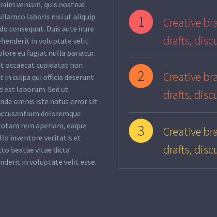
inim veniam, quis nostrud
ullamco laboris nisi ut aliquip
1
Creative bra
o consequat. Duis aute irure
drafts, disc
ehenderit in voluptate velit
olore eu fugiat nulla pariatur.
nt occaecat cupidatat non
2
Creative bra
 in culpa qui officia deserunt
d est laborum. Sed ut
drafts, disc
unde omnis iste natus error sit
accusantium doloremque
totam rem aperiam, eaque
3
Creative bra
llo inventore veritatis et
drafts, disc
cto beatae vitae dicta
nderit in voluptate velit esse.