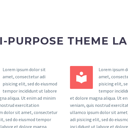
I-PURPOSE THEME L
Lorem ipsum dolor sit
Lorem ipsum do


amet, consectetur adi
amet, consecte
pisicing elit, sed do eiusmod
pisicing elit, 
tempor incididunt ut labore
tempor incidid
gna aliqua. Ut enim ad minim
et dolore magna aliqua. Ut e
nostrud exercitation
veniam, quis nostrud exercita
m dolor sit amet, consectetur
ullamco ipsum dolor sit amet
elit, sed do eiusmod tempor
adi pisicing elit, sed do eius
t labore et dolore magna
inci didunt ut labore et dolo