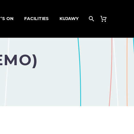
’S ON
FACILITIES
KUJAWY
EMO)