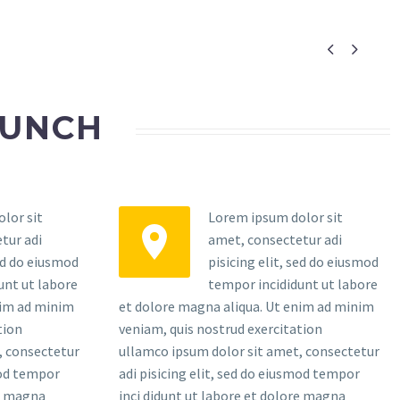


AUNCH
lor sit
Lorem ipsum dolor sit


tur adi
amet, consectetur adi
sed do eiusmod
pisicing elit, sed do eiusmod
unt ut labore
tempor incididunt ut labore
nim ad minim
et dolore magna aliqua. Ut enim ad minim
tion
veniam, quis nostrud exercitation
, consectetur
ullamco ipsum dolor sit amet, consectetur
mod tempor
adi pisicing elit, sed do eiusmod tempor
re magna
inci didunt ut labore et dolore magna