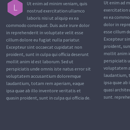
Ut enim ad m
Ut enim ad minim veniam, quis
L
exercitation 
nostrud exercitation ullamco
ex ea commod
laboris nisi ut aliquip ex ea
dolor in repr
commodo consequat. Duis aute irure dolor
esse cillum d
in reprehenderit in voluptate velit esse
Excepteur si
cillum dolore eu fugiat nulla pariatur.
proident, sunt
Excepteur sint occaecat cupidatat non
mollit anim i
proident, sunt in culpa qui officia deserunt
perspiciatis 
mollit anim id est laborum. Sed ut
voluptatem 
perspiciatis unde omnis iste natus error sit
laudantium, 
voluptatem accusantium doloremque
ipsa quae ab i
laudantium, totam rem aperiam, eaque
quasi archite
ipsa quae ab illo inventore veritatis et
sunt. reprehe
quasin proident, sunt in culpa qui officia de.