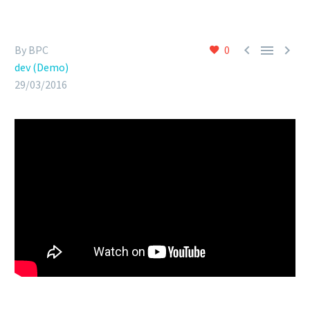



By BPC
0
dev (Demo)
29/03/2016